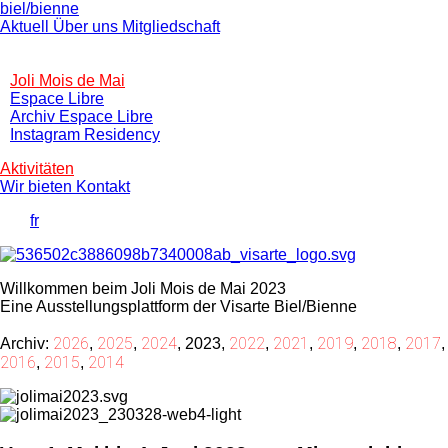
biel/bienne
Aktuell
Über uns
Mitgliedschaft
Joli Mois de Mai
Espace Libre
Archiv Espace Libre
Instagram Residency
Aktivitäten
Wir bieten
Kontakt
de
/
fr
Willkommen beim Joli Mois de Mai 2023
Eine Ausstellungsplattform der Visarte Biel/Bienne
2026
2025
2024
2022
2021
2019
2018
2017
Archiv:
,
,
,
2023
,
,
,
,
,
,
2016
2015
2014
,
,