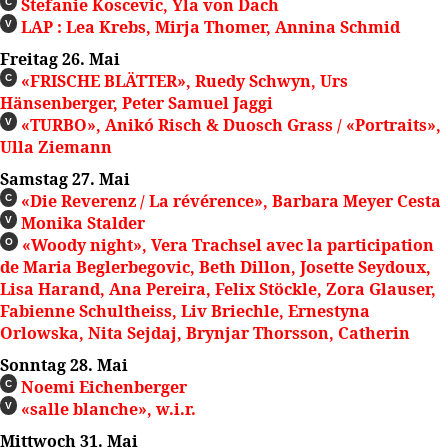
Stefanie Koscevic, Yla von Dach
C
LAP : Lea Krebs, Mirja Thomer, Annina Schmid
V
Freitag 26. Mai
«FRISCHE BLÄTTER», Ruedy Schwyn, Urs
C
Hänsenberger, Peter Samuel Jaggi
«TURBO», Anikó Risch & Duosch Grass / «Portraits»,
V
Ulla Ziemann
Samstag 27. Mai
«Die Reverenz / La révérence», Barbara Meyer Cesta
C
Monika Stalder
V
«Woody night», Vera Trachsel avec la participation
O
de Maria Beglerbegovic, Beth Dillon, Josette Seydoux,
Lisa Harand, Ana Pereira, Felix Stöckle, Zora Glauser,
Fabienne Schultheiss, Liv Briechle, Ernestyna
Orlowska, Nita Sejdaj, Brynjar Thorsson, Catherin
Sonntag 28. Mai
Noemi Eichenberger
C
«salle blanche», w.i.r.
V
Mittwoch 31. Mai