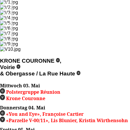
Photo: Miroslaw Halaba
Photo: Miroslaw Halaba
Photo: Miroslaw Halaba
Photo: Miroslaw Halaba
Photo: Miroslaw Halaba
Photo: Miroslaw Halaba
Photo: Miroslaw Halaba
Photo: Miroslaw Halaba
Photo: Miroslaw Halaba
KRONE COURONNE
,
C
Voirie
V
& Obergasse / La Rue Haute
O
Mittwoch 03. Mai
Polstergruppe Réunion
C
Krone Couronne
V
Donnerstag 04. Mai
«You and Eye», Françoise Cartier
C
«Parzelle V-00/11», Lis Blunier, Kristin Wirthensohn
V
Freitag 05. Mai