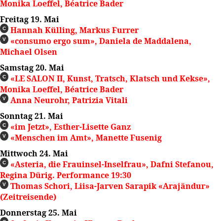
Monika Loeffel, Béatrice Bader
Freitag 19. Mai
Hannah Külling, Markus Furrer
C
«consumo ergo sum», Daniela de Maddalena,
V
Michael Olsen
Samstag 20. Mai
«LE SALON II, Kunst, Tratsch, Klatsch und Kekse»,
C
Monika Loeffel, Béatrice Bader
Anna Neurohr, Patrizia Vitali
V
Sonntag 21. Mai
«im Jetzt», Esther-Lisette Ganz
C
«Menschen im Amt», Manette Fusenig
V
Mittwoch 24. Mai
«Asteria, die Frauinsel-Inselfrau», Dafni Stefanou,
C
Regina Dürig. Performance 19:30
Thomas Schori, Liisa-Jarven Sarapik «Arajändur»
V
(Zeitreisende)
Donnerstag 25. Mai