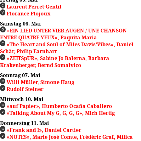
Laurent Perret-Gentil
C
Florance Plojoux
V
Samstag 06. Mai
«EIN LIED UNTER VIER AUGEN / UNE CHANSON
O
ENTRE QUATRE YEUX», Paquita Maria
«The Heart and Soul of Miles Davis’Vibes», Daniel
C
Schär, Philip Earnhart
«ZEITSpUR», Sabine Jo Balerna, Barbara
V
Krakenberger, Bernd Somalvico
Sonntag 07. Mai
Willi Müller, Simone Haug
C
Rudolf Steiner
V
Mittwoch 10. Mai
«auf Papier», Humberto Ocaña Caballero
C
«Talking About My G, G, G, G», Mich Hertig
V
Donnerstag 11. Mai
«Frank and I», Daniel Cartier
C
«NOTES», Marie José Comte, Frédéric Graf, Milica
V