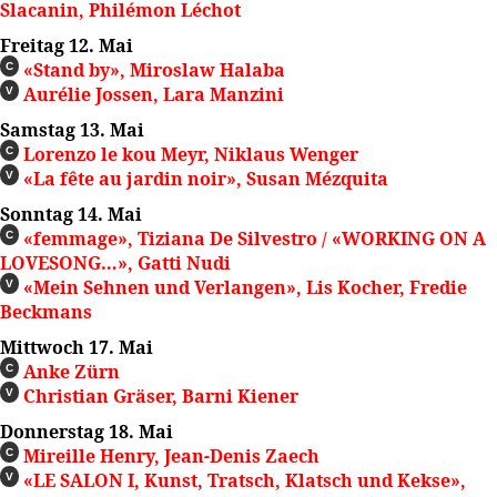
Slacanin, Philémon Léchot
Freitag 12. Mai
«Stand by», Miroslaw Halaba
C
Aurélie Jossen, Lara Manzini
V
Samstag 13. Mai
Lorenzo le kou Meyr, Niklaus Wenger
C
«La fête au jardin noir», Susan Mézquita
V
Sonntag 14. Mai
«femmage», Tiziana De Silvestro / «WORKING ON A
C
LOVESONG…», Gatti Nudi
«Mein Sehnen und Verlangen», Lis Kocher, Fredie
V
Beckmans
Mittwoch 17. Mai
Anke Zürn
C
Christian Gräser, Barni Kiener
V
Donnerstag 18. Mai
Mireille Henry, Jean-Denis Zaech
C
«LE SALON I, Kunst, Tratsch, Klatsch und Kekse»,
V