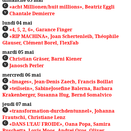
«acht Millionen/huit millions», Beatriz Eggli
C
Chantale Demierre
V
lundi 04 mai
«4, 5, 2, 6», Garance Finger
V
«RIP MACHINA», Joan Schertenleib, Théophile
C
Glauser, Clément Borel, FlexFab
mardi 05 mai
Christian Gräser, Barni Kiener
C
Janosch Perler
V
mercredi 06 mai
«Images», Jean-Denis Zaech, Francis Boillat
C
«teilsein», SabineJosefine Balerna, Barbara
V
Krakenberger, Susanna Hug, Bernd Somalvico
jeudi 07 mai
«transformation-durchdentunnel», Johanna
V
Frautschi, Christiane Lenz
«DANS L’EAU FROIDE», Oana Popa, Samira
C
Ruschetta, Lovis Moos, Andrei Oros, Oliver