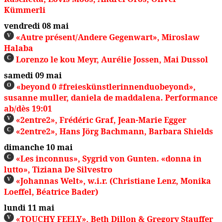
Kümmerli
vendredi 08 mai
«Autre présent/Andere Gegenwart», Miroslaw
V
Halaba
Lorenzo le kou Meyr, Aurélie Jossen, Mai Dussol
C
samedi 09 mai
«beyond 0 #freieskünstlerin­nenduobeyond»,
O
susanne muller, daniela de maddalena. Performance
ab/dès 19:01
«2entre2», Frédéric Graf, Jean-Marie Egger
V
«2entre2», Hans Jörg Bachmann, Barbara Shields
C
dimanche 10 mai
«Les inconnus», Sygrid von Gunten. «donna in
C
lutto», Tiziana De Silvestro
«Johannas Welt», w.i.r. (Christiane Lenz, Monika
V
Loeffel, Béatrice Bader)
lundi 11 mai
«TOUCHY FEELY», Beth Dillon & Gregory Stauffer
V