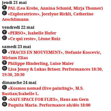
jeudi 21 mai
PAL (Lea Krebs, Annina Schmid, Mirja Thomer)
V
«Exploratrices», Jocelyne Rickli, Catherine
C
Aeschlimann
vendredi 22 mai
«PERSO», Isabelle Hofer
V
«Ce qui reste», Léone Ruiz
C
samedi 23 mai
«TRACES EN MOUVEMENT», Stefanie Koscevic,
C
Miriam Elias
Philippe Hinderling, Luise Maier
V
Lisa Jenny & Lukas Briner. Performances 18:30,
O
19:30, 20:30
dimanche 24 mai
«Kosmos nomad (live painting)», M.S.
C
Bastian/Isabelle L.
«SAFE SPACE FOR FLIES», Haus am Gern
V
Paquita Maria. Performance ab/dès 18:00
O