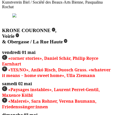
Kunstverein Biel / Société des Beaux-Arts Bienne, Pasqualina
Rochat
KRONE COURONNE
,
C
Voirie
V
& Obergasse / La Rue Haute
O
vendredi 01 mai
«corner stories», Daniel Schär, Philip Royce
C
Earnhart
«YES/NO», Anikó Risch, Duosch Grass. «whatever
V
it means − home sweet home», Ulla Ziemann
samedi 02 mai
«Paysages instables», Laurent Perret-Gentil,
C
Maxence Kölbl
«Malerei», Sara Rohner, Verena Baumann,
V
Friedenssänger:innen
dimanche 03 mai