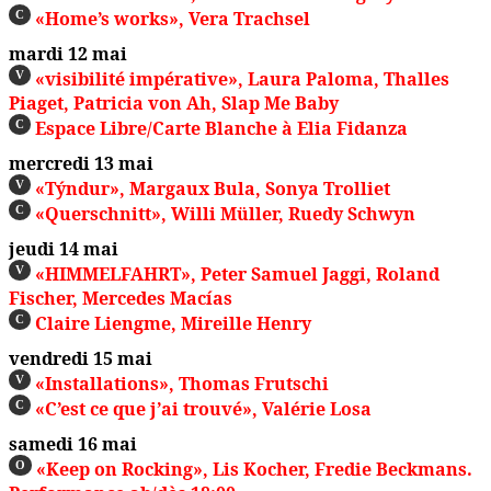
«Home’s works», Vera Trachsel
C
mardi 12 mai
«visibilité impérative», Laura Paloma, Thalles
V
Piaget, Patricia von Ah, Slap Me Baby
Espace Libre/Carte Blanche à Elia Fidanza
C
mercredi 13 mai
«Týndur», Margaux Bula, Sonya Trolliet
V
«Querschnitt», Willi Müller, Ruedy Schwyn
C
jeudi 14 mai
«HIMMELFAHRT», Peter Samuel Jaggi, Roland
V
Fischer, Mercedes Macías
Claire Liengme, Mireille Henry
C
vendredi 15 mai
«Installations», Thomas Frutschi
V
«C’est ce que j’ai trouvé», Valérie Losa
C
samedi 16 mai
«Keep on Rocking», Lis Kocher, Fredie Beckmans.
O