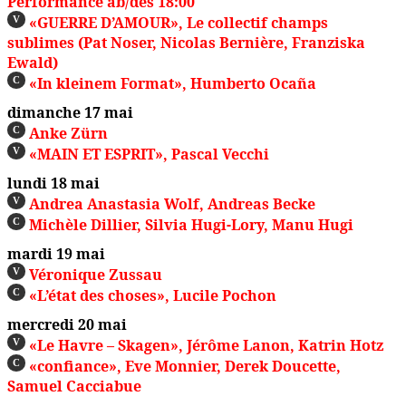
Performance ab/dès 18:00
«GUERRE D’AMOUR», Le collectif champs
V
sublimes (Pat Noser, Nicolas Bernière, Franziska
Ewald)
«In kleinem Format», Humberto Ocaña
C
dimanche 17 mai
Anke Zürn
C
«MAIN ET ESPRIT», Pascal Vecchi
V
lundi 18 mai
Andrea Anastasia Wolf, Andreas Becke
V
Michèle Dillier, Silvia Hugi-Lory, Manu Hugi
C
mardi 19 mai
Véronique Zussau
V
«L’état des choses», Lucile Pochon
C
mercredi 20 mai
«Le Havre – Skagen», Jérôme Lanon, Katrin Hotz
V
«confiance», Eve Monnier, Derek Doucette,
C
Samuel Cacciabue