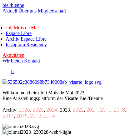
biel/bienne
Aktuell
Über uns
Mitgliedschaft
Joli Mois de Mai
Espace Libre
Archiv Espace Libre
Instagram Residency
Aktivitäten
Wir bieten
Kontakt
de
/
fr
Willkommen beim Joli Mois de Mai 2023
Eine Ausstellungsplattform der Visarte Biel/Bienne
2026
2025
2024
2022
2021
2019
2018
Archiv:
,
,
,
2023
,
,
,
,
,
2017
2016
2015
2014
,
,
,