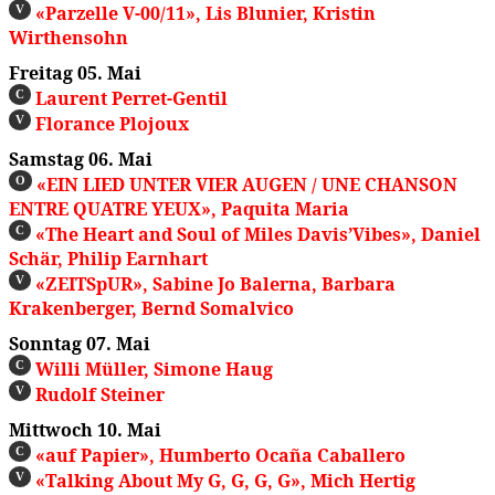
«Parzelle V-00/11», Lis Blunier, Kristin
V
Wirthensohn
Freitag 05. Mai
Laurent Perret-Gentil
C
Florance Plojoux
V
Samstag 06. Mai
«EIN LIED UNTER VIER AUGEN / UNE CHANSON
O
ENTRE QUATRE YEUX», Paquita Maria
«The Heart and Soul of Miles Davis’Vibes», Daniel
C
Schär, Philip Earnhart
«ZEITSpUR», Sabine Jo Balerna, Barbara
V
Krakenberger, Bernd Somalvico
Sonntag 07. Mai
Willi Müller, Simone Haug
C
Rudolf Steiner
V
Mittwoch 10. Mai
«auf Papier», Humberto Ocaña Caballero
C
«Talking About My G, G, G, G», Mich Hertig
V