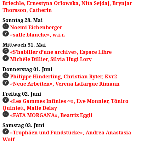
Briechle, Ernestyna Orlowska, Nita Sejdaj, Brynjar
Thorsson, Catherin
Sonntag 28. Mai
Noemi Eichenberger
C
«salle blanche», w.i.r.
V
Mittwoch 31. Mai
«S’habiller d’une archive», Espace Libre
C
Michèle Dillier, Silvia Hugi Lory
V
Donnerstag 01. Juni
Philippe Hinderling, Christian Ryter, Kvr2
C
«Neue Arbeiten», Verena Lafargue Rimann
V
Freitag 02. Juni
«Les Gammes Infinies ∞», Eve Monnier, Tōniro
V
Quintett, Malie Delay
«FATA MORGANA», Beatriz Eggli
C
Samstag 03. Juni
«Trophäen und Fundstücke», Andrea Anastasia
V
Wolf