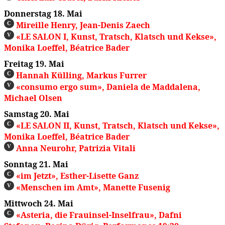
Donnerstag 18. Mai
Mireille Henry, Jean-Denis Zaech
C
«LE SALON I, Kunst, Tratsch, Klatsch und Kekse»,
V
Monika Loeffel, Béatrice Bader
Freitag 19. Mai
Hannah Külling, Markus Furrer
C
«consumo ergo sum», Daniela de Maddalena,
V
Michael Olsen
Samstag 20. Mai
«LE SALON II, Kunst, Tratsch, Klatsch und Kekse»,
C
Monika Loeffel, Béatrice Bader
Anna Neurohr, Patrizia Vitali
V
Sonntag 21. Mai
«im Jetzt», Esther-Lisette Ganz
C
«Menschen im Amt», Manette Fusenig
V
Mittwoch 24. Mai
«Asteria, die Frauinsel-Inselfrau», Dafni
C