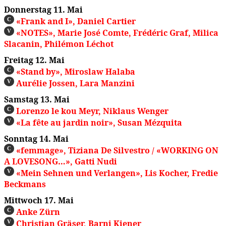
Donnerstag 11. Mai
«Frank and I», Daniel Cartier
C
«NOTES», Marie José Comte, Frédéric Graf, Milica
V
Slacanin, Philémon Léchot
Freitag 12. Mai
«Stand by», Miroslaw Halaba
C
Aurélie Jossen, Lara Manzini
V
Samstag 13. Mai
Lorenzo le kou Meyr, Niklaus Wenger
C
«La fête au jardin noir», Susan Mézquita
V
Sonntag 14. Mai
«femmage», Tiziana De Silvestro / «WORKING ON
C
A LOVESONG…», Gatti Nudi
«Mein Sehnen und Verlangen», Lis Kocher, Fredie
V
Beckmans
Mittwoch 17. Mai
Anke Zürn
C
Christian Gräser, Barni Kiener
V