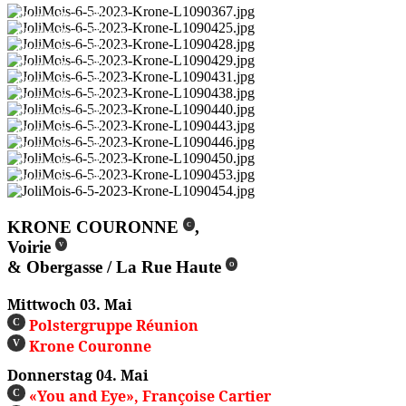
Photo: Peter Blaser
Photo: Peter Blaser
Photo: Peter Blaser
Photo: Peter Blaser
Photo: Peter Blaser
Photo: Peter Blaser
Photo: Peter Blaser
Photo: Peter Blaser
Photo: Peter Blaser
Photo: Peter Blaser
Photo: Peter Blaser
KRONE COURONNE
,
C
Voirie
V
& Obergasse / La Rue Haute
O
Mittwoch 03. Mai
Polstergruppe Réunion
C
Krone Couronne
V
Donnerstag 04. Mai
«You and Eye», Françoise Cartier
C