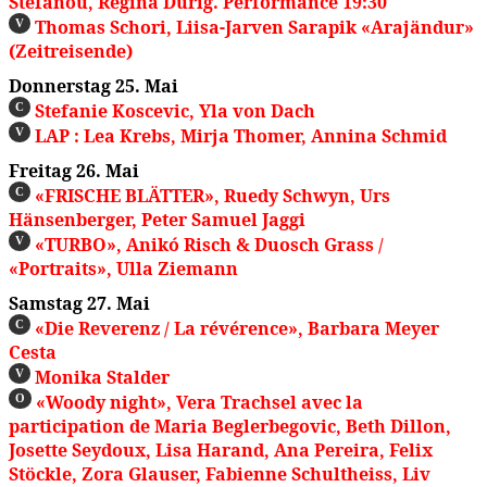
Stefanou, Regina Dürig. Performance 19:30
Thomas Schori, Liisa-Jarven Sarapik «Arajändur»
V
(Zeitreisende)
Donnerstag 25. Mai
Stefanie Koscevic, Yla von Dach
C
LAP : Lea Krebs, Mirja Thomer, Annina Schmid
V
Freitag 26. Mai
«FRISCHE BLÄTTER», Ruedy Schwyn, Urs
C
Hänsenberger, Peter Samuel Jaggi
«TURBO», Anikó Risch & Duosch Grass /
V
«Portraits», Ulla Ziemann
Samstag 27. Mai
«Die Reverenz / La révérence», Barbara Meyer
C
Cesta
Monika Stalder
V
«Woody night», Vera Trachsel avec la
O
participation de Maria Beglerbegovic, Beth Dillon,
Josette Seydoux, Lisa Harand, Ana Pereira, Felix
Stöckle, Zora Glauser, Fabienne Schultheiss, Liv